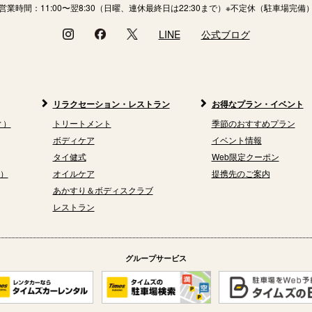
営業時間：11:00〜翌8:30（日曜、連休最終日は22:30まで）
※不定休（駐車場完備
LINE
公式ブログ
リラクセーション・レストラン
お得なプラン・イベント
ィ）
トリートメント
季節のおすすめプラン
ボディケア
イベント情報
タイ健式
Web限定クーポン
方）
オイルケア
提携先のご案内
あかすり＆ボディスクラブ
レストラン
グループサービス